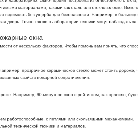
 и лабораториях. Окно-порция построена из огнестойкого стекла, 
утимыми материалами, такими как сталь или стекловолокно. Включ
ая видимость без ущерба для безопасности. Например, в больниц
вая дверь. Точно так же в лаборатории техники могут наблюдать з
пожарные окна
имости от нескольких факторов. Чтобы помочь вам понять, что спос
 Например, прозрачное керамическое стекло может стоить дороже, 
твованных свойств пожарной сопротивления.
оже. Например, 90-минутное окно с рейтингом, как правило, буде
 чем работоспособные, с петлями или скользящими механизмами.
льной технической техники и материалов.