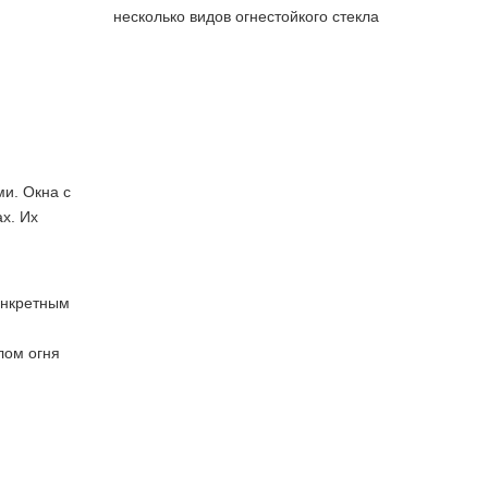
несколько видов огнестойкого стекла
и. Окна с
х. Их
онкретным
лом огня