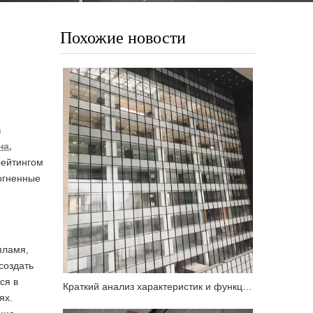
Похожие новости
в
на,
рейтингом
 огненные
пламя,
создать
ся в
Краткий анализ характеристик и функциональных требований к огнестойкой стеклянной навесной стене
ях.