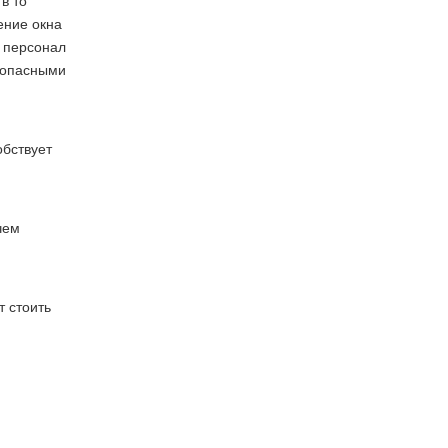
в то
ение окна
е персонал
а опасными
обствует
чем
т стоить