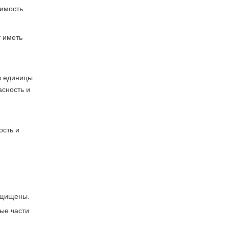
имость.
т иметь
з единицы
асность и
ость и
защищены.
ые части