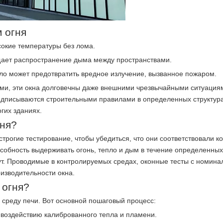
 огня
сокие температуры без лома.
щает распространение дыма между пространствами.
ло может предотвратить вредное излучение, вызванное пожаром.
ми, эти окна долговечны даже внешними чрезвычайными ситуациям
предписываются строительными правилами в определенных структура
гих зданиях.
гня?
трогие тестирование, чтобы убедиться, что они соответствовали к
особность выдерживать огонь, тепло и дым в течение определенных
нут. Проводимые в контролируемых средах, оконные тесты с номина
изводительности окна.
 огня?
 среду печи. Вот основной пошаговый процесс:
я воздействию калиброванного тепла и пламени.