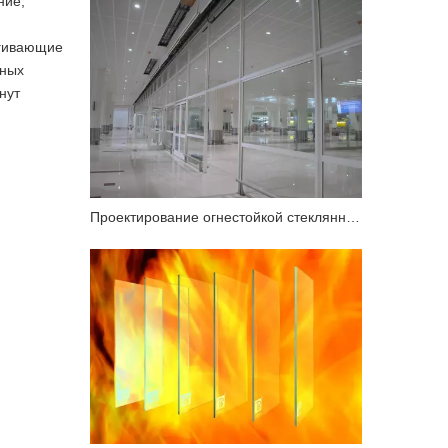
ние,
угивающие
ьных
нут
Проектирование огнестойкой стеклянной навесной стены