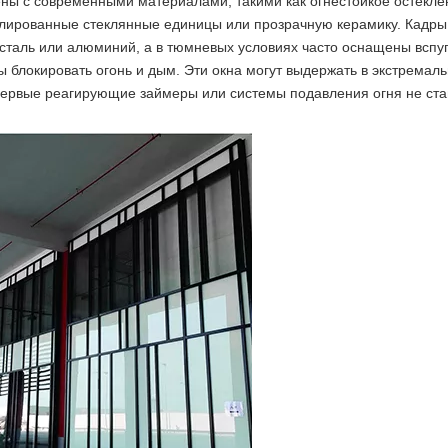
ены с современными материалами, такими как огнестойкое остекле
золированные стеклянные единицы или прозрачную керамику. Кадры
сталь или алюминий, а в тюмневых условиях часто оснащены всп
 блокировать огонь и дым. Эти окна могут выдержать в экстремал
а первые реагирующие займеры или системы подавления огня не ста