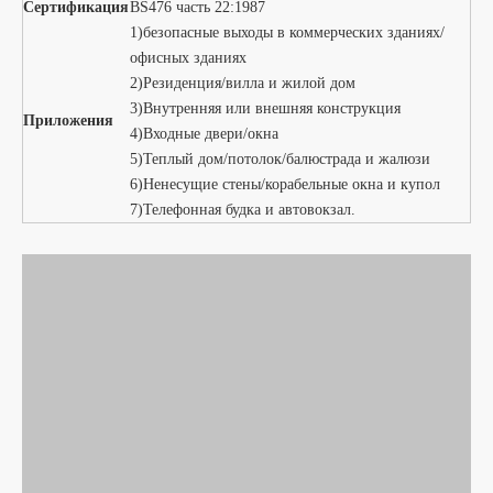
Описание продукта
Двухслойная огнестойкая
стеклянная перегородка
Описание продукта
Имя
Перегородка из огнестойкого стекла
1) Толщина: 19/26/42 мм
Спецификация
2) Доступны двойные очки.
3)Можно ламинировать и изолировать
1)Высокая ударопрочность и термостойкость,
простота установки.
2)Безопасность, отсутствие загрязнения
3) Отсутствие пузырьков воздуха при обработке и
сохранение прозрачности в состоянии.
ультрафиолета и пламени
Функции
4) Цвета, размеры, толщина разнообразны
5) Может быть изготовлен из ламинированного
стекла, изолированного стекла,
противопожарного и пуленепробиваемого.