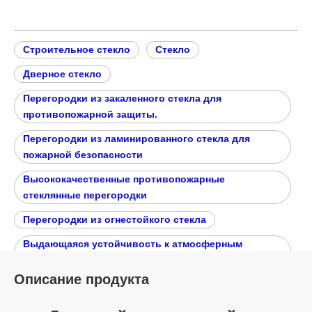
Запрос цены
Добавить в корзину
Тип:
Огнеупорное ст
Структура:
Твердый
екло
Форма:
Тарелка
Функция:
Огнезащитная ф
Прозрачность:
Прозрачный
ункция
Метод обработк
Ионный обме
и:
н