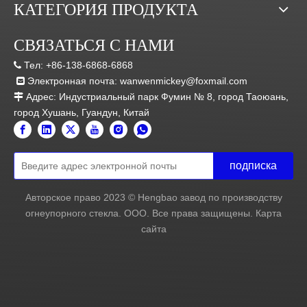
КАТЕГОРИЯ ПРОДУКТА
получила национальное признание благодаря
своим передовым технологиям,
СВЯЗАТЬСЯ С НАМИ
профессиональным исследованиям и
разработкам, современному производству и
Тел:
+86-138-6868-6868

превосходному качеству. В то же время
Электронная почта:
wanwenmickey@foxmail.com

компания также получила ряд национальных
Адрес: Индустриальный парк Фумин № 8, город Таоюань,

наград, таких как «Новое высокотехнологичное
город Хушань, Гуандун, Китай
предприятие», «10 лучших предприятий Китая
по производству огнеупорного стекла», а также
участвовала в пересмотре китайского
подписка
национального стандарта (GB15763. 1-2009) об
огнестойком стекле.
Авторское право
2023
© Hengbao завод по производству
огнеупорного стекла. ООО. Все права защищены.
Карта
Стекло
сайта
Боросиликатное стекло
Огнестойкое стекло