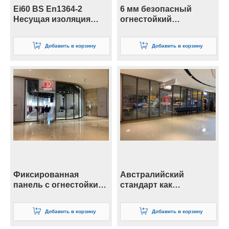
Ei60 BS En1364-2
6 мм безопасный
Несущая изоляция
огнестойкий
остекления пола для
стеклянный дымовой
системы
барьер
Добавить в корзину
Добавить в корзину
Фиксированная
Австралийский
панель с огнестойким
стандарт как
остеклением
огнестойкая
перегородка для
Добавить в корзину
Добавить в корзину
остекления