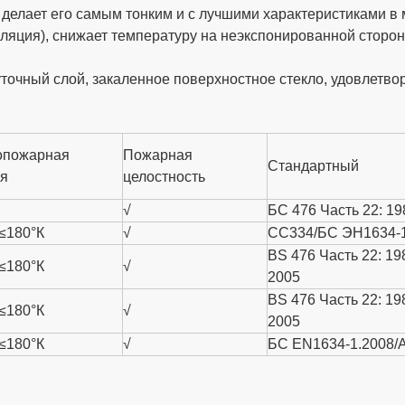
то делает его самым тонким и с лучшими характеристиками в 
золяция), снижает температуру на неэкспонированной стороне
уточный слой, закаленное поверхностное стекло, удовлет
опожарная
Пожарная
Стандартный
ия
целостность
√
БС 476 Часть 22: 19
 ≤180°К
√
СС334/БС ЭН1634-
BS 476 Часть 22: 1
 ≤180°К
√
2005
BS 476 Часть 22: 1
 ≤180°К
√
2005
 ≤180°К
√
БС EN1634-1.2008/