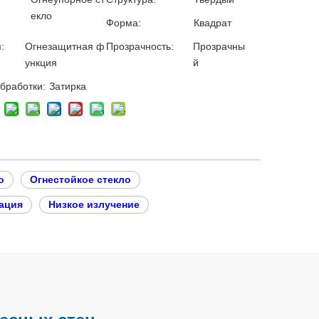
екло
Форма:
Квадрат
:
Огнезащитная ф
Прозрачность:
Прозрачны
ункция
й
бработки:
Затирка
о
Огнестойкое стекло
ация
Низкое излучение