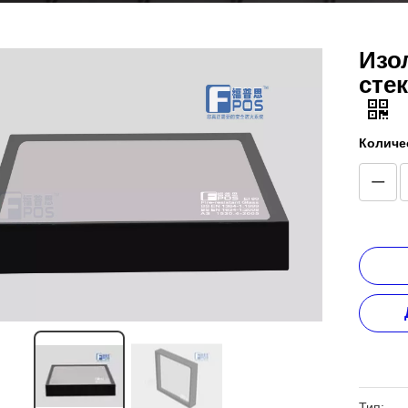
Изо
сте
Количе
Тип: