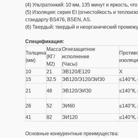
(4) Ультратонкий: 10 мм, 135 минут и яркость, ч
(5) Изоляция: серия EI (огнестойкость и теплои
стандарту BS476, BSEN, AS.
(6) Твердый: твердый и неорганический промеж
Спецификация:
Масса
Огнезащитное
Толщина
Против
(КГ/
исполнение
(мм)
изоляц
М2)
(Часы)
10
21
ЭВ120/Е120
X
15
32.5
ЭВ120/Э120/ЭИ30
≤140°К,
21
48
ЭВ120/ЭИ30
≤140°К,
26
52
ЭИ60
≤140°К,
41
82
ЭИ120
≤140°К,
Основные конкурентные преимущества: