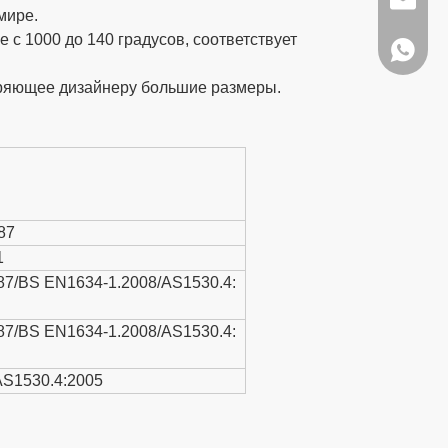
wanwenm
мире.
 с 1000 до 140 градусов, соответствует
+86- 13
воряющее дизайнеру большие размеры.
87
1
987/BS EN1634-1.2008/AS1530.4:
987/BS EN1634-1.2008/AS1530.4:
AS1530.4:2005