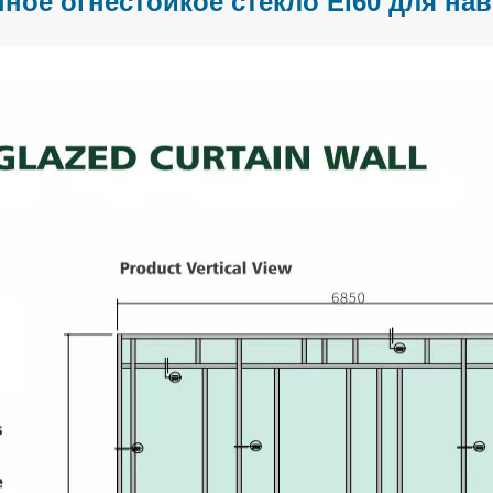
ное огнестойкое стекло EI60 для нав