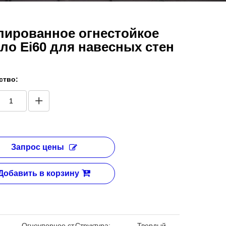
лированное огнестойкое
кло Ei60 для навесных стен
ство:
Запрос цены
Добавить в корзину
Огнеупорное ст
Структура:
Твердый