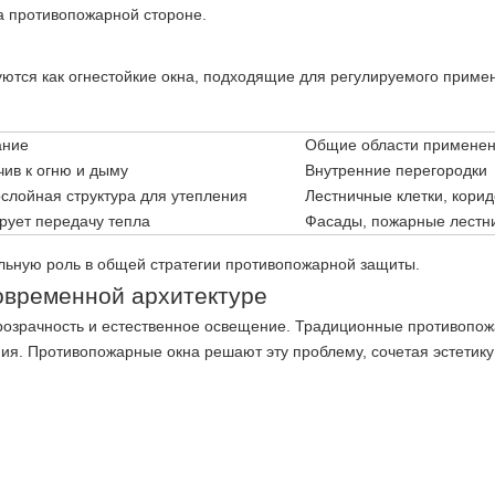
а противопожарной стороне.
ются как огнестойкие окна, подходящие для регулируемого приме
ание
Общие области примене
чив к огню и дыму
Внутренние перегородки
слойная структура для утепления
Лестничные клетки, кори
рует передачу тепла
Фасады, пожарные лестн
льную роль в общей стратегии противопожарной защиты.
овременной архитектуре
прозрачность и естественное освещение. Традиционные противопо
ия. Противопожарные окна решают эту проблему, сочетая эстетику