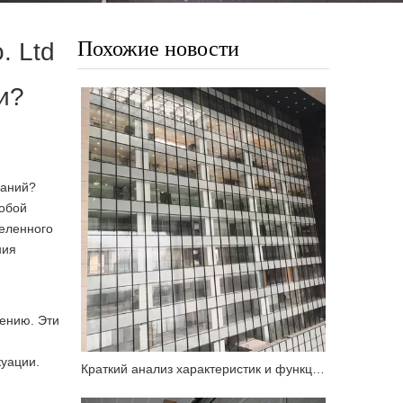
Похожие новости
. Ltd
и?
даний?
собой
еленного
ния
жению. Эти
уации.
Краткий анализ характеристик и функциональных требований к огнестойкой стеклянной навесной стене