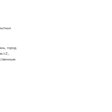
опытных
ань, город
 м⊃2;,
ственным