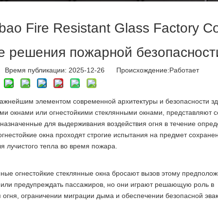
o Fire Resistant Glass Factory Co
е решения пожарной безопасност
Время публикации: 2025-12-26 Происхождение:
Работает
 важнейшим элементом современной архитектуры и безопасности з
ими окнами или огнестойкими стеклянными окнами, представляют 
назначенные для выдерживания воздействия огня в течение опред
огнестойкие окна проходят строгие испытания на предмет сохране
ля лучистого тепла во время пожара.
нные огнестойкие стеклянные окна бросают вызов этому предполо
 или предупреждать пассажиров, но они играют решающую роль в
огня, ограничении миграции дыма и обеспечении безопасной эвак