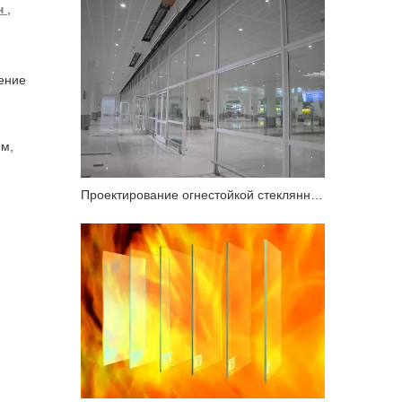
н
,
чение
ом,
Проектирование огнестойкой стеклянной навесной стены