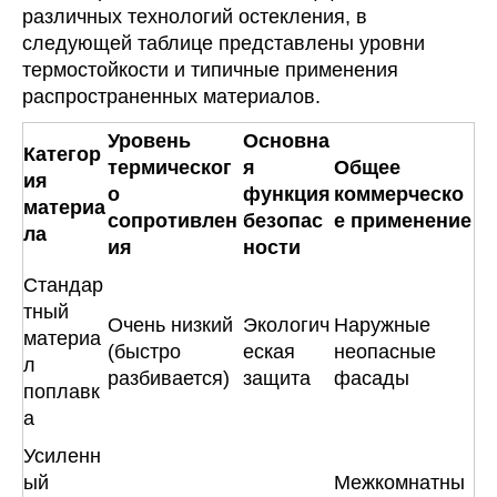
различных технологий остекления, в
следующей таблице представлены уровни
термостойкости и типичные применения
распространенных материалов.
Уровень
Основна
Категор
термическог
я
Общее
ия
о
функция
коммерческо
материа
сопротивлен
безопас
е применение
ла
ия
ности
Стандар
тный
Очень низкий
Экологич
Наружные
материа
(быстро
еская
неопасные
л
разбивается)
защита
фасады
поплавк
а
Усиленн
ый
Межкомнатны