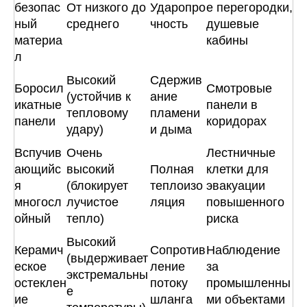
безопас
От низкого до
Ударопро
е перегородки,
ный
среднего
чность
душевые
материа
кабины
л
Высокий
Сдержив
Боросил
Смотровые
(устойчив к
ание
икатные
панели в
тепловому
пламени
панели
коридорах
удару)
и дыма
Вспучив
Очень
Лестничные
ающийс
высокий
Полная
клетки для
я
(блокирует
теплоизо
эвакуации
многосл
лучистое
ляция
повышенного
ойный
тепло)
риска
Высокий
Керамич
Сопротив
Наблюдение
(выдерживает
еское
ление
за
экстремальны
остеклен
потоку
промышленны
е
ие
шланга
ми объектами